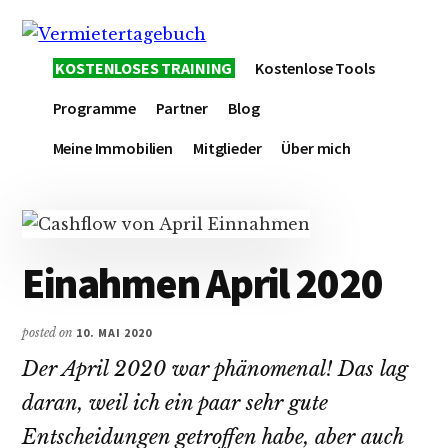
Additional
Skip
Zur
Skip
to
Hauptsidebar
to
menu
Vermietertagebuch
main
springen
footer
KOSTENLOSES TRAINING
Kostenlose Tools
content
Programme
Partner
Blog
Meine Immobilien
Mitglieder
Über mich
Einahmen April 2020
posted on
10. MAI 2020
Der April 2020 war phänomenal! Das lag
daran, weil ich ein paar sehr gute
Entscheidungen getroffen habe, aber auch