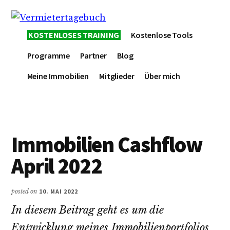
Additional
Skip
Zur
Skip
to
Hauptsidebar
to
menu
Vermietertagebuch
main
springen
footer
KOSTENLOSES TRAINING
Kostenlose Tools
content
Programme
Partner
Blog
Meine Immobilien
Mitglieder
Über mich
Immobilien Cashflow
April 2022
posted on
10. MAI 2022
In diesem Beitrag geht es um die
Entwicklung meines Immobilienportfolios