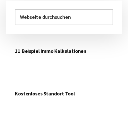
Haupt-
Sidebar
Webseite
durchsuchen
11 Beispiel Immo Kalkulationen
Kostenloses Standort Tool