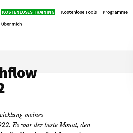
KOSTENLOSES TRAINING
Kostenlose Tools
Programme
Über mich
shflow
2
twicklung meines
022. Es war der beste Monat, den