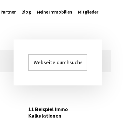
Partner
Blog
Meine Immobilien
Mitglieder
Webseite
Haupt-
durchsuchen
Sidebar
11 Beispiel Immo
Kalkulationen