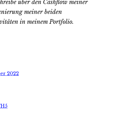
schreibe über den Cashflow meiner
Sanierung meiner beiden
itäten in meinem Portfolio.
er 2022
FH5