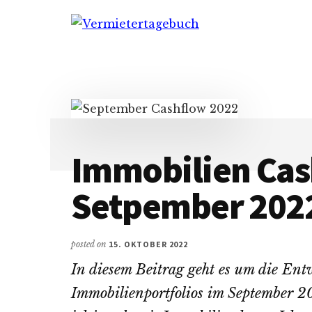
Additional
Skip
Zur
Skip
to
Hauptsidebar
to
menu
Vermietertagebuch
main
springen
footer
content
Immobilien Ca
Setpember 202
posted on
15. OKTOBER 2022
In diesem Beitrag geht es um die En
Immobilienportfolios im September 2