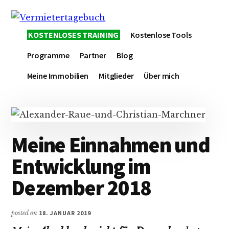
Additional
Skip
Zur
Skip
to
Hauptsidebar
to
menu
Vermietertagebuch
main
springen
footer
KOSTENLOSES TRAINING
Kostenlose Tools
content
Programme
Partner
Blog
Meine Immobilien
Mitglieder
Über mich
Meine Einnahmen und
Entwicklung im
Dezember 2018
posted on
18. JANUAR 2019