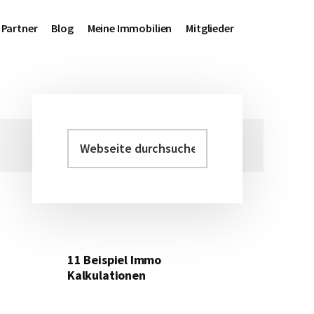
Partner
Blog
Meine Immobilien
Mitglieder
Webseite
Haupt-
durchsuchen
Sidebar
11 Beispiel Immo
Kalkulationen