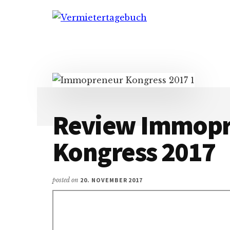
Additional
Skip
Zur
Skip
to
Hauptsidebar
to
menu
Vermietertagebuch
main
springen
footer
content
Review Immop
Kongress 2017
posted on
20. NOVEMBER 2017