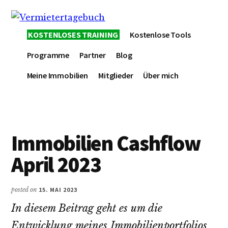
Additional
Skip
Zur
Skip
to
Hauptsidebar
to
menu
Vermietertagebuch
main
springen
footer
KOSTENLOSES TRAINING
Kostenlose Tools
content
Programme
Partner
Blog
Meine Immobilien
Mitglieder
Über mich
Immobilien Cashflow
April 2023
posted on
15. MAI 2023
In diesem Beitrag geht es um die
Entwicklung meines Immobilienportfolios