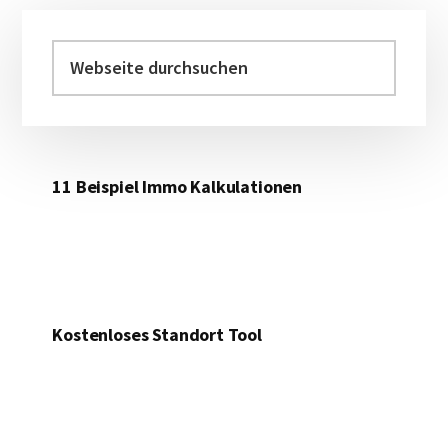
Haupt-
Sidebar
Webseite
durchsuchen
11 Beispiel Immo Kalkulationen
Kostenloses Standort Tool