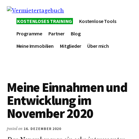
Additional
Skip
Zur
Skip
to
Hauptsidebar
to
menu
Vermietertagebuch
main
springen
footer
KOSTENLOSES TRAINING
Kostenlose Tools
content
Programme
Partner
Blog
Meine Immobilien
Mitglieder
Über mich
Meine Einnahmen und
Entwicklung im
November 2020
posted on
16. DEZEMBER 2020