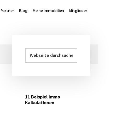
Partner
Blog
Meine Immobilien
Mitglieder
Webseite
Haupt-
durchsuchen
Sidebar
11 Beispiel Immo
Kalkulationen