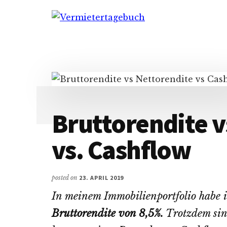
Additional
Skip
Zur
Skip
to
Hauptsidebar
to
menu
Vermietertagebuch
main
springen
footer
content
Bruttorendite v
vs. Cashflow
posted on
23. APRIL 2019
In meinem Immobilienportfolio habe 
Bruttorendite von 8,5%.
Trotzdem sin