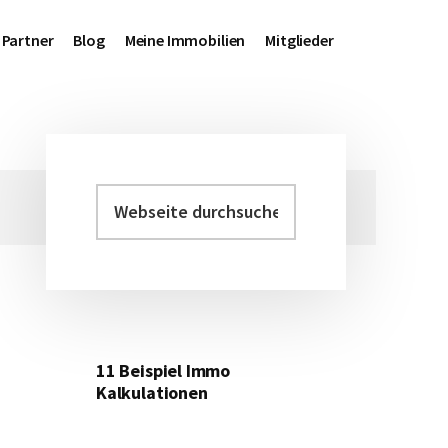
Partner
Blog
Meine Immobilien
Mitglieder
Webseite
Haupt-
durchsuchen
Sidebar
11 Beispiel Immo
Kalkulationen