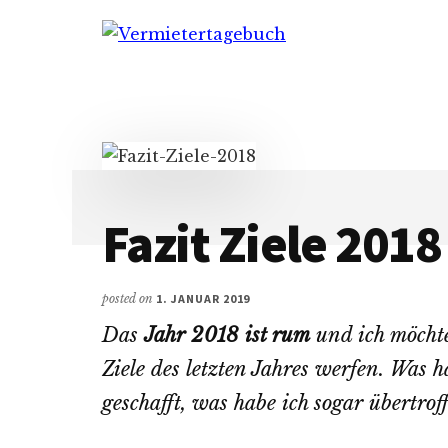
Additional
Skip
Zur
Skip
to
Hauptsidebar
to
menu
Vermietertagebuch
main
springen
footer
content
Fazit Ziele 2018
posted on
1. JANUAR 2019
Das
Jahr 2018 ist rum
und ich möcht
Ziele des letzten Jahres werfen. Was h
geschafft, was habe ich sogar übertrof