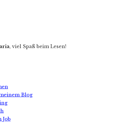
aria
, viel Spaß beim Lesen!
men
f meinem Blog
ing
ch
 Job