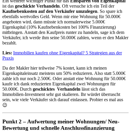
Ein weiterer wichtiger Punkt für das
Einsparen von Eigenkapital
ist das
geschickte Verhandeln
. Oft versuche ich ein Teil der
Kaufnebenkosten auf den Verkäufer umzulegen
. So spare ich
ebenfalls wertvolles Geld. Wenn mir eine Wohnung für 50.000€
angeboten wird, dann müsste ich normalerweise 5.000€
Eigenkapital (10% Kaufnebenkosten bei 100% Finanzierung)
mitbringen. Anstatt den Kaufpreis runter zu handeln, sage ich dem
Verkäufer, ich werde ihm seine 50.000€ zahlen, wenn er den Makler
bezahlt.
Lies:
Immobilien kaufen ohne Eigenkapital? 5 Strategien aus der
Praxis
Da der Makler hier teilweise 7% kostet, kann ich meinen
Eigenkapitaleinsatz meistens um 50% reduzieren. Also statt 5.000€
zahle ich nur noch 2.500€. Oder anstatt eine Wohnung für 50.000€
kaufe ich dank reduzierten Eigenkapital zwei Wohnungen für
50.000€. Durch
geschicktes Verhandeln
lässt sich das
Immobilien-Investment sehr gut skalieren. Ihr würdet überrascht
sein, wie viele Verkäufer sich darauf einlassen. Probier es mal aus
😉
Punkt 2 – Aufwertung meiner Wohnungen/ Neu-
Bewertung und schnelle Anschlussfinanzierung