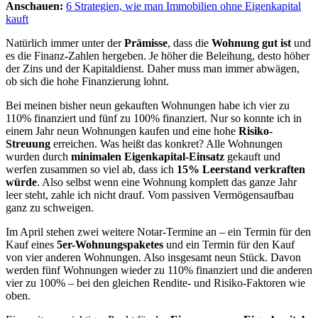
Anschauen:
6 Strategien, wie man Immobilien ohne Eigenkapital
kauft
Natürlich immer unter der
Prämisse
, dass die
Wohnung gut ist
und
es die Finanz-Zahlen hergeben. Je höher die Beleihung, desto höher
der Zins und der Kapitaldienst. Daher muss man immer abwägen,
ob sich die hohe Finanzierung lohnt.
Bei meinen bisher neun gekauften Wohnungen habe ich vier zu
110% finanziert und fünf zu 100% finanziert. Nur so konnte ich in
einem Jahr neun Wohnungen kaufen und eine hohe
Risiko-
Streuung
erreichen. Was heißt das konkret? Alle Wohnungen
wurden durch
minimalen Eigenkapital-Einsatz
gekauft und
werfen zusammen so viel ab, dass ich
15% Leerstand verkraften
würde
. Also selbst wenn eine Wohnung komplett das ganze Jahr
leer steht, zahle ich nicht drauf. Vom passiven Vermögensaufbau
ganz zu schweigen.
Im April stehen zwei weitere Notar-Termine an – ein Termin für den
Kauf eines
5er-Wohnungspaketes
und ein Termin für den Kauf
von vier anderen Wohnungen. Also insgesamt neun Stück. Davon
werden fünf Wohnungen wieder zu 110% finanziert und die anderen
vier zu 100% – bei den gleichen Rendite- und Risiko-Faktoren wie
oben.