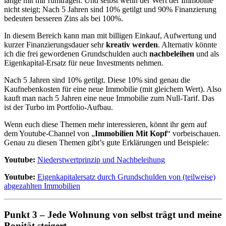
lange mit mir rumtragen. Und selbst wenn der Wert der Immobilie
nicht steigt; Nach 5 Jahren sind 10% getilgt und 90% Finanzierung
bedeuten besseren Zins als bei 100%.
In diesem Bereich kann man mit billigen Einkauf, Aufwertung und
kurzer Finanzierungsdauer sehr
kreativ werden
. Alternativ könnte
ich die frei gewordenen Grundschulden auch
nachbeleihen
und als
Eigenkapital-Ersatz für neue Investments nehmen.
Nach 5 Jahren sind 10% getilgt. Diese 10% sind genau die
Kaufnebenkosten für eine neue Immobilie (mit gleichem Wert). Also
kauft man nach 5 Jahren eine neue Immobilie zum Null-Tarif. Das
ist der Turbo im Portfolio-Aufbau.
Wenn euch diese Themen mehr interessieren, könnt ihr gern auf
dem Youtube-Channel von „
Immobilien Mit Kopf
“ vorbeischauen.
Genau zu diesen Themen gibt’s gute Erklärungen und Beispiele:
Youtube:
Niederstwertprinzip und Nachbeleihung
Youtube:
Eigenkapitalersatz durch Grundschulden von (teilweise)
abgezahlten Immobilien
Punkt 3 –
Jede Wohnung von selbst trägt und meine
Bonität steigert