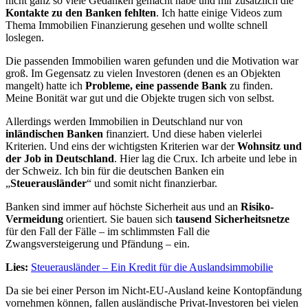
nicht ganz so viele Gedanken gemacht habe und mir zusätzlich die
Kontakte zu den Banken fehlten
. Ich hatte einige Videos zum
Thema Immobilien Finanzierung gesehen und wollte schnell
loslegen.
Die passenden Immobilien waren gefunden und die Motivation war
groß. Im Gegensatz zu vielen Investoren (denen es an Objekten
mangelt) hatte ich
Probleme, eine passende Bank
zu finden.
Meine Bonität war gut und die Objekte trugen sich von selbst.
Allerdings werden Immobilien in Deutschland nur von
inländischen Banken
finanziert. Und diese haben vielerlei
Kriterien. Und eins der wichtigsten Kriterien war der
Wohnsitz und
der Job in Deutschland
. Hier lag die Crux. Ich arbeite und lebe in
der Schweiz. Ich bin für die deutschen Banken ein
„
Steuerausländer
“ und somit nicht finanzierbar.
Banken sind immer auf höchste Sicherheit aus und an
Risiko-
Vermeidung
orientiert. Sie bauen sich
tausend Sicherheitsnetze
für den Fall der Fälle – im schlimmsten Fall die
Zwangsversteigerung und Pfändung – ein.
Lies:
Steuerausländer – Ein Kredit für die Auslandsimmobilie
Da sie bei einer Person im Nicht-EU-Ausland keine Kontopfändung
vornehmen können, fallen ausländische Privat-Investoren bei vielen